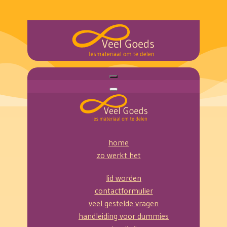
home
zo werkt het
lid worden
contactformulier
veel gestelde vragen
handleiding voor dummies