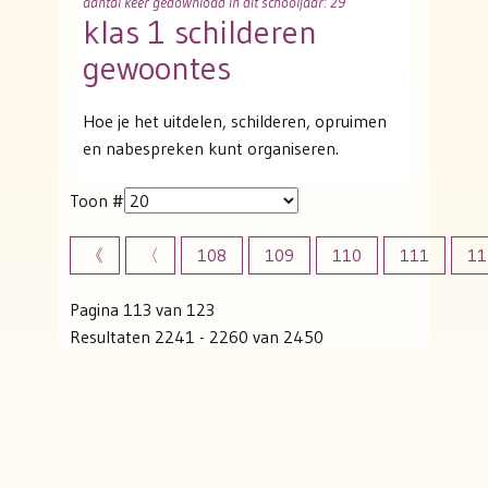
aantal keer gedownload in dit schooljaar: 29
klas 1 schilderen
gewoontes
Hoe je het uitdelen, schilderen, opruimen
en nabespreken kunt organiseren.
Toon #
《
〈
108
109
110
111
11
Pagina 113 van 123
Resultaten 2241 - 2260 van 2450