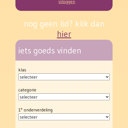
inloggen
nog geen lid? klik dan
hier
iets goeds vinden
klas
categorie
e
1
onderverdeling