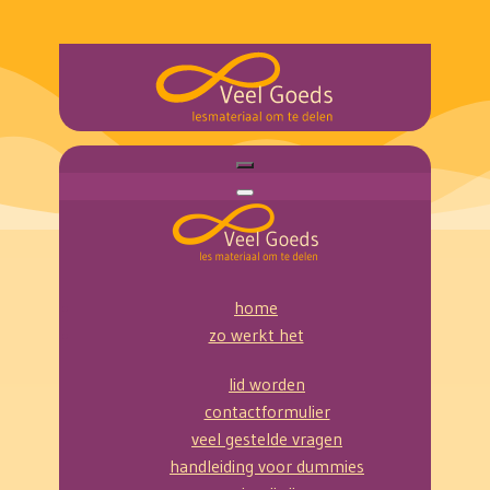
home
zo werkt het
lid worden
contactformulier
veel gestelde vragen
handleiding voor dummies