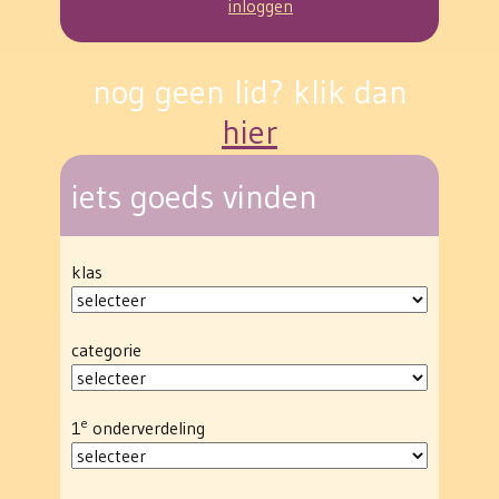
inloggen
nog geen lid? klik dan
hier
iets goeds vinden
klas
categorie
e
1
onderverdeling