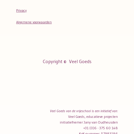
Privacy
Algemene voorwaarden
Copyright ©
Veel Goeds
Veel Goeds van de vrijeschool is een initiatief van:
Veel Goeds, educatieve projecten
initiatiefnemer Jany van Oudheusden
+31 (0)6 - 375 60 148
KvK-nummer: 57983186