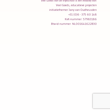
Veel Goeds van de vrijeschool is een initiatief van:
Veel Goeds, educatieve projecten
initiatiefnemer Jany van Oudheusden
+31 (0)6 - 375 60 148
KvK-nummer: 57983186
Btw-id nummer: NL001641622B30