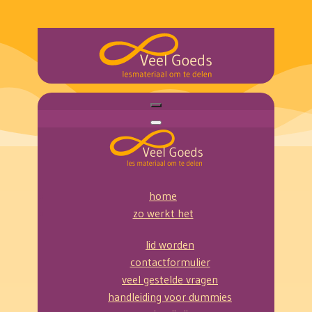
home
zo werkt het
lid worden
contactformulier
veel gestelde vragen
handleiding voor dummies