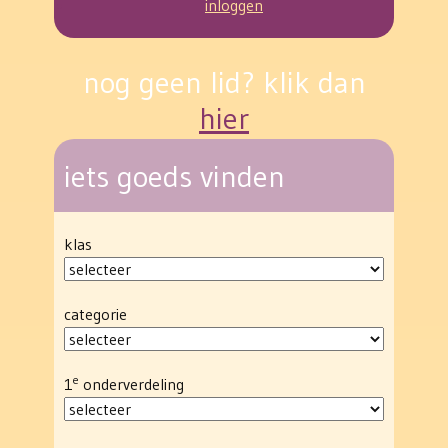
inloggen
nog geen lid? klik dan
hier
iets goeds vinden
klas
categorie
e
1
onderverdeling