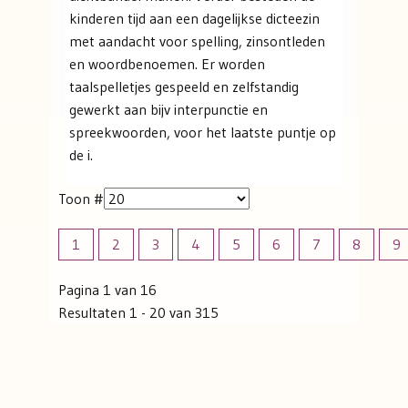
kinderen tijd aan een dagelijkse dicteezin
met aandacht voor spelling, zinsontleden
en woordbenoemen. Er worden
taalspelletjes gespeeld en zelfstandig
gewerkt aan bijv interpunctie en
spreekwoorden, voor het laatste puntje op
de i.
Toon #
1
2
3
4
5
6
7
8
9
Pagina 1 van 16
Resultaten 1 - 20 van 315