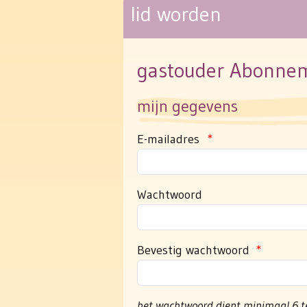
lid worden
gastouder Abonne
mijn gegevens
E-mailadres
*
Wachtwoord
Bevestig wachtwoord
*
het wachtwoord dient minimaal 6 te