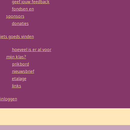
geef jouw feedback
fondsen en
sponsors
donaties
iets goeds vinden
hoeveel is er al voor
mijn klas?
prikbord
nieuwsbrief
etalage
links
inloggen