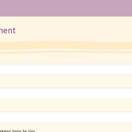
ment
kens lang te zijn