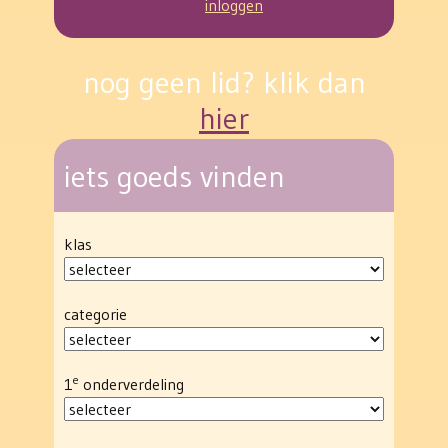
inloggen
nog geen lid? klik dan
hier
iets goeds vinden
klas
categorie
e
1
onderverdeling