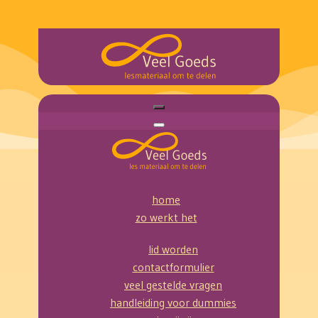
home
zo werkt het
lid worden
contactformulier
veel gestelde vragen
handleiding voor dummies