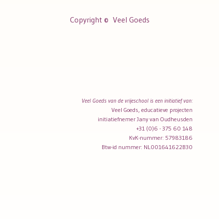
Copyright ©
Veel Goeds
Veel Goeds van de vrijeschool is een initiatief van:
Veel Goeds, educatieve projecten
initiatiefnemer Jany van Oudheusden
+31 (0)6 - 375 60 148
KvK-nummer: 57983186
Btw-id nummer: NL001641622B30