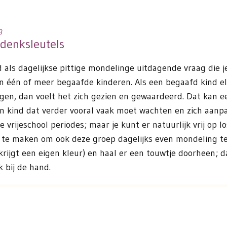
3
 denksleutels
d als dagelijkse pittige mondelinge uitdagende vraag die 
an één of meer begaafde kinderen. Als een begaafd kind 
en, dan voelt het zich gezien en gewaardeerd. Dat kan ee
een kind dat verder vooral vaak moet wachten en zich aanp
 vrijeschool periodes; maar je kunt er natuurlijk vrij op l
te maken om ook deze groep dagelijks even mondeling te 
krijgt een eigen kleur) en haal er een touwtje doorheen; d
 bij de hand.