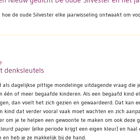
r hoe de oude Silvester elke jaarwisseling ontwaakt om vo
8
st denksleutels
d als dagelijkse pittige mondelinge uitdagende vraag die 
an één of meer begaafde kinderen. Als een begaafd kind 
en, dan voelt het zich gezien en gewaardeerd. Dat kan ee
en kind dat verder vooral vaak moet wachten en zich aanpass
 er om je te helpen een gewoonte te maken om ook deze g
kleurd papier (elke periode krijgt een eigen kleur) en haa
 en heb je ze makkelijk bij de hand.