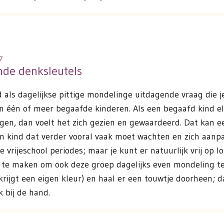
7
nde denksleutels
d als dagelijkse pittige mondelinge uitdagende vraag die 
an één of meer begaafde kinderen. Als een begaafd kind 
en, dan voelt het zich gezien en gewaardeerd. Dat kan ee
een kind dat verder vooral vaak moet wachten en zich aanp
 vrijeschool periodes; maar je kunt er natuurlijk vrij op l
te maken om ook deze groep dagelijks even mondeling te 
krijgt een eigen kleur) en haal er een touwtje doorheen; d
 bij de hand.