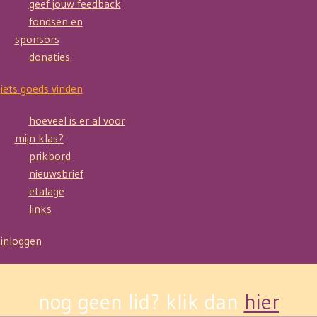
geef jouw feedback
fondsen en
sponsors
donaties
iets goeds vinden
hoeveel is er al voor
mijn klas?
prikbord
nieuwsbrief
etalage
links
inloggen
nog geen lid? klik dan
hier