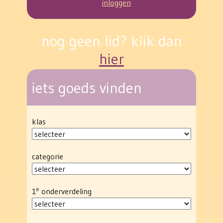
inloggen
nog geen lid? klik dan
hier
iets goeds vinden
klas
categorie
e
1
onderverdeling