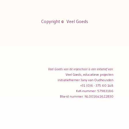
Copyright ©
Veel Goeds
Veel Goeds van de vrijeschool is een initiatief van:
Veel Goeds, educatieve projecten
initiatiefnemer Jany van Oudheusden
+31 (0)6 - 375 60 148
KvK-nummer: 57983186
Btw-id nummer: NL001641622B30