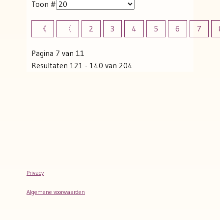
Toon #
《
〈
2
3
4
5
6
7
Pagina 7 van 11
Resultaten 121 - 140 van 204
Privacy
Algemene voorwaarden