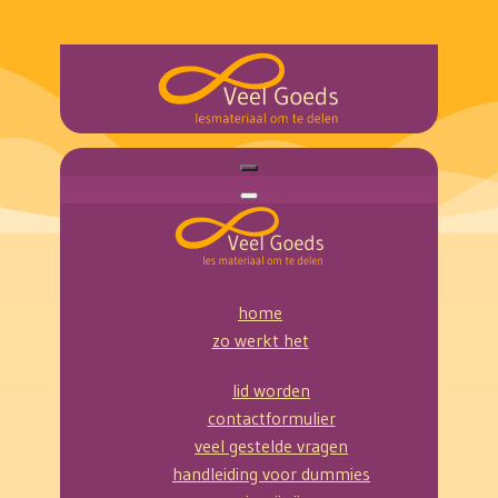
home
zo werkt het
lid worden
contactformulier
veel gestelde vragen
handleiding voor dummies