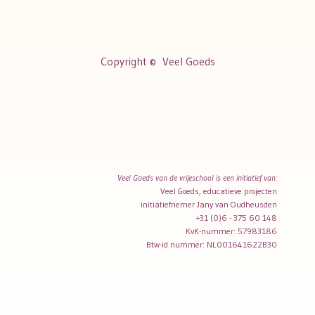
Copyright ©
Veel Goeds
Veel Goeds van de vrijeschool is een initiatief van:
Veel Goeds, educatieve projecten
initiatiefnemer Jany van Oudheusden
+31 (0)6 - 375 60 148
KvK-nummer: 57983186
Btw-id nummer: NL001641622B30