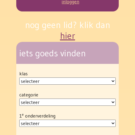
inloggen
nog geen lid? klik dan
hier
iets goeds vinden
klas
categorie
e
1
onderverdeling