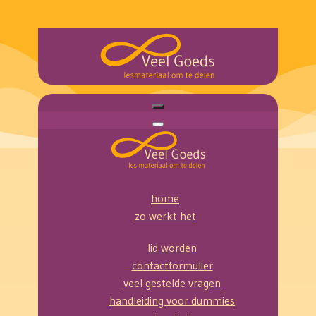
home
zo werkt het
lid worden
contactformulier
veel gestelde vragen
handleiding voor dummies