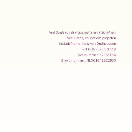
Veel Goeds van de vrijeschool is een initiatief van:
Veel Goeds, educatieve projecten
initiatiefnemer Jany van Oudheusden
+31 (0)6 - 375 60 148
KvK-nummer: 57983186
Btw-id nummer: NL001641622B30