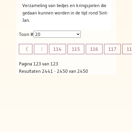
Verzameling van liedjes en kringspelen die
gedaan kunnen worden in de tijd rond Sint-
Jan.
Toon #
《
〈
114
115
116
117
11
Pagina 123 van 123
Resultaten 2441 - 2450 van 2450