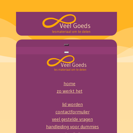
home
zo werkt het
lid worden
contactformulier
veel gestelde vragen
handleiding voor dummies