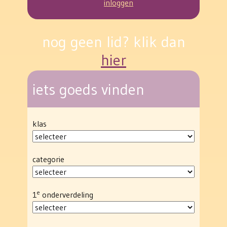
inloggen
nog geen lid? klik dan
hier
iets goeds vinden
klas
categorie
e
1
onderverdeling